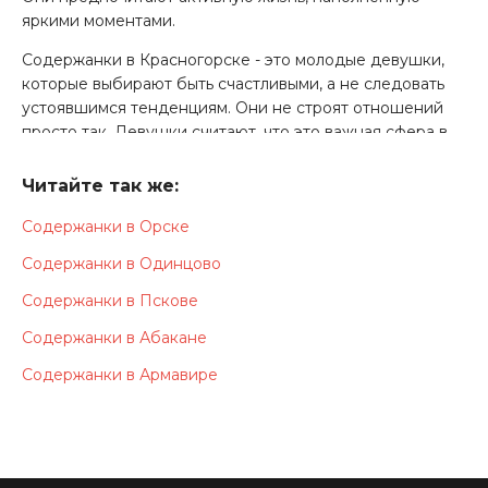
яркими моментами.
Содержанки в Красногорске - это молодые девушки,
которые выбирают быть счастливыми, а не следовать
устоявшимся тенденциям. Они не строят отношений
просто так. Девушки считают, что это важная сфера в
жизни и относятся к выбору партнера соответственно.
Они предпочитают знакомиться и вступать в связь
Читайте так же:
только с богатыми, успешными мужчинами. Девушек
Содержанки в Орске
привлекает их харизма, построенная на устойчивой
позиции в жизни и полной финансовой независимости.
Содержанки в Одинцово
Содержанки в Красногорске не привыкли жить
Содержанки в Пскове
"наобум". Девушки с полной серьезностью относятся к
Содержанки в Абакане
своей жизни, стараясь на свое собственное благо. Они
привлекают мужчин, которые могут реально взять на
Содержанки в Армавире
себя ответственность, а не кормить нескончаемыми
"завтраками".
Сайт содержанок в Красногорске - это онлайн-проект,
разработанный специально для таких девушек.