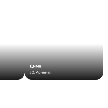
Дима
32
,
Армавир