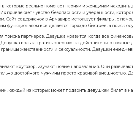
ств, которые реально помогает парням и женщинам находить
Их привлекает чувство безопасности и уверенности, которо
. Сайт содержанок в Армавире использует фильтры, с помощь
ким функционалом все делается гораздо быстрее, а поиск ос
 поиска партнеров. Девушка нравится, когда все финансовы
. Девушка вольна тратить энергию на действительно важные 
е границы женственности и сексуальности. Девушки ежедневн
ивают кругозор, изучают новые направления. Они развиваютс
еально достойного мужчины просто красивой внешностью. Д
ин, каждый из которых может подарить девушкам билет в на
ть за женщиной. Ради своей избранницы мужчины готовы со