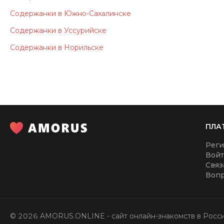
Содержанки в Южно-Сахалинске
Содержанки в Уссурийске
Содержанки в Норильске
ПЛА
Реги
Вой
Связ
Вопр
©
2026
AMORUS.ONLINE
- сайт онлайн-знакомств в Росси