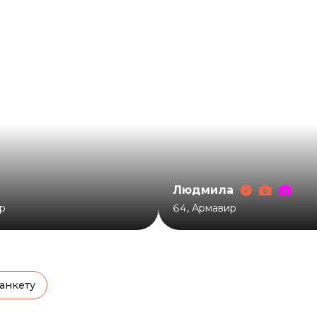
Людмила
р
64
,
Армавир
анкету