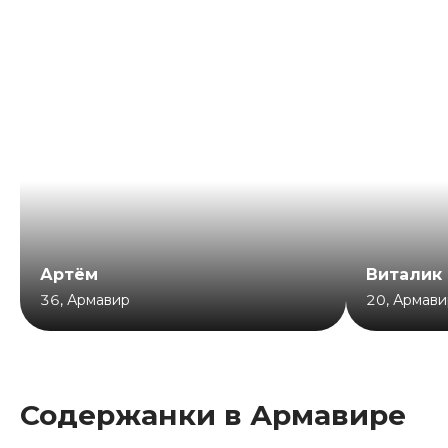
Артём
Виталик
36
,
Армавир
20
,
Армави
Содержанки в Армавире