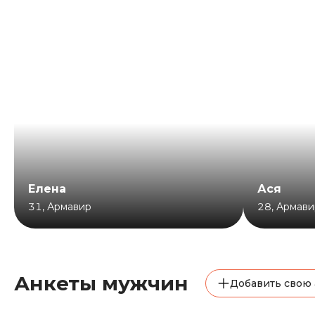
Елена
Ася
31
,
Армавир
28
,
Армави
Анкеты мужчин
Добавить свою 