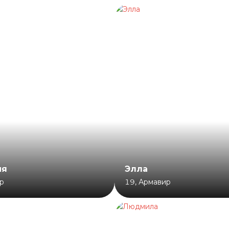
ия
Элла
р
19
,
Армавир