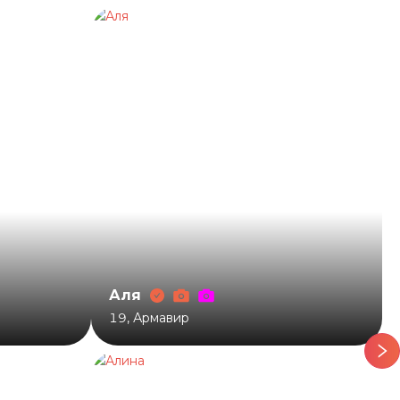
Аля
19
,
Армавир