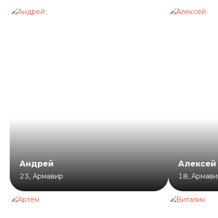
Андрей
Алексей
23
,
Армавир
18
,
Армави