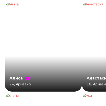
Алиса
Анастас
24
,
Армавир
18
,
Армави