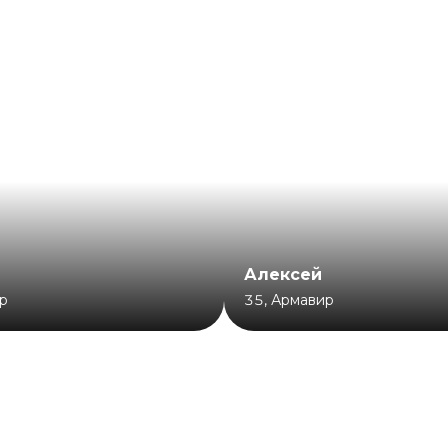
Алексей
р
35
,
Армавир