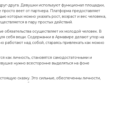
 друг-друга. Девушки используют функционал площадки,
е просто веет от партнера. Платформа предоставляет
ю которых можно указать рост, возраст и вес человека,
уществляется в пару простых действий.
е обязательства осуществляет их молодой человек. В
для себя вещи. Содержанки в Армавире делают упор на
о работают над собой, стараясь привлекать как можно
я как личность, становятся самодостаточными и
евушке нужно всесторонне выделяться на фоне
стоящую сказку. Это сильные, обеспеченны личности,
вершать самые безумные поступки и широкие жесты.