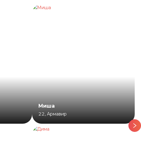
Миша
22
,
Армавир