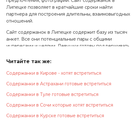
предпочтения, фотографии. Сайт содержанок в
Липецке позволяет в кратчайшие сроки найти
партнера для построения длительны, взаимовыгодных
отношений.
Сайт содержанок в Липецке содержит базу из тысяч
анкет. Все они потенциальные пары с общими
интересами и целями. Девушки готовы поддерживать
мужчин, удовлетворять их сексуальные потребности и
желания, любовника, в свою очередь, дают
Читайте так же:
необходимую сумму. Такой подход к ведению
Содержанки в Кирове - хотят встретиться
отношений устраивает обоих партнеров, им нравится
возможность открыто говорить о своих потребностях и
Содержанки в Астрахани готовые встретиться
получать их удовлетворения.
Содержанки в Туле готовые встретиться
Содержанки в Липецке используют платформу для
Содержанки в Сочи которые хотят встретиться
поиска ухажеров, готовых их обеспечивать, дарить
дорогие подарки, спонсировать желания и уход за
Содержанки в Курске готовые встретиться
собой. Девушки привлекают спонсоров своей
красотой и сексуальностью. Они много работают над
своей внешностью, следят за фигурой, соблюдают
диеты. Девушки используют различную косметику для