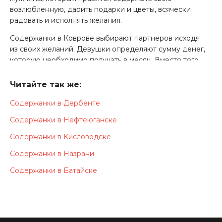
возлюбленную, дарить подарки и цветы, всячески
радовать и исполнять желания.
Содержанки в Коврове выбирают партнеров исходя
из своих желаний. Девушки определяют сумму денег,
которую необходимо получать в месяц. Вместо того
чтобы идти на работу и строить карьеру, они
выбирают путь взаимовыгодных отношений. Девушки
Читайте так же:
подбирают мужчину, способного полностью
Содержанки в Дербенте
обеспечить ее потребности. Взамен, спонсор
получает свою выгоду. Девушки могут закрывать
Содержанки в Нефтеюганске
бытовые и интимные потребности мужчины,
поддерживать и помогать ему. Содержанки в Коврове
Содержанки в Кисловодске
понимают, что долгосрочные, комфортные отношения
Содержанки в Назрани
- это результат работы обоих участников. Они со своей
стороны также готовы всячески вкладывать в общее
Содержанки в Батайске
благополучие.
Сайт содержанок в Коврове предлагает девушка
возможность просто, быстро, а главное, безопасно
найти партнера для отношений. Женщины используют