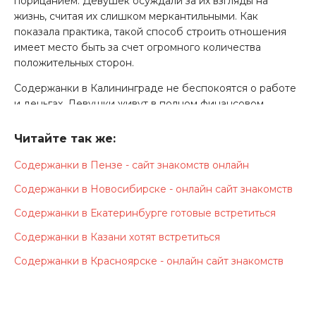
порицанием. Девушек осуждали за их взгляды на
жизнь, считая их слишком меркантильными. Как
показала практика, такой способ строить отношения
имеет место быть за счет огромного количества
положительных сторон.
Содержанки в Калининграде не беспокоятся о работе
и деньгах. Девушки живут в полном финансовом
комфорте. Содержанки могут позволить себе не
работать, а уделять время себе, своей красоте и
Читайте так же:
женственности. Содержанки не хотят зависеть от
Содержанки в Пензе - сайт знакомств онлайн
обстоятельств, а потому изначально называют сумму,
за которую готовы посвятить себя своему мужчине.
Содержанки в Новосибирске - онлайн сайт знакомств
Содержанки в Калининграде возьмут на себя все
остальные, не менее важные, обязанности в
Содержанки в Екатеринбурге готовые встретиться
отношениях. Девушки будут следить за домом,
Содержанки в Казани хотят встретиться
убираться, готовить, создавать уютную и комфортную
атмосферу, в которой мужчина сможет заряжаться
Содержанки в Красноярске - онлайн сайт знакомств
энергией для новых достижений.
Содержанки в Калининграде - сайт для
красивых девушек и успешных мужчин