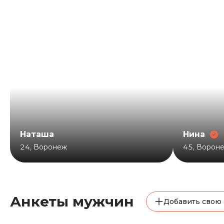
Наташа
Нина
24
,
Воронеж
45
,
Ворон
Анкеты мужчин
Добавить свою 