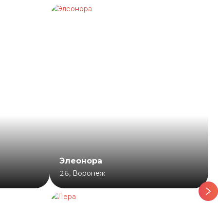
Элеонора
26
,
Воронеж