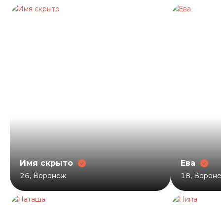
Имя скрыто
Ева
26
,
Воронеж
18
,
Ворон