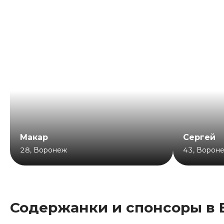
Макар
Сергей
28
,
Воронеж
43
,
Ворон
Содержанки и спонсоры в 