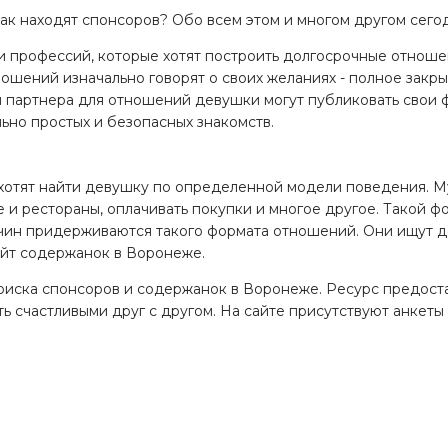
к находят спонсоров? Обо всем этом и многом другом сегодн
 и профессий, которые хотят построить долгосрочные отно
шений изначально говорят о своих желаниях - полное закрыт
ти партнера для отношений девушки могут публиковать свои
но простых и безопасных знакомств.
 хотят найти девушку по определенной модели поведения. 
фе и рестораны, оплачивать покупки и многое другое. Такой 
жчин придерживаются такого формата отношений. Они ищут д
айт содержанок в Воронеже.
оиска спонсоров и содержанок в Воронеже. Ресурс предоста
ь счастливыми друг с другом. На сайте присутствуют анкет
возможность заранее понять, подходит ли человек для знаком
 здоровая модель отношений?
овый союз, основанный на обоюдном удовлетворении потребн
ержанками, потому что хотят, чтобы мужчина их обеспечивал