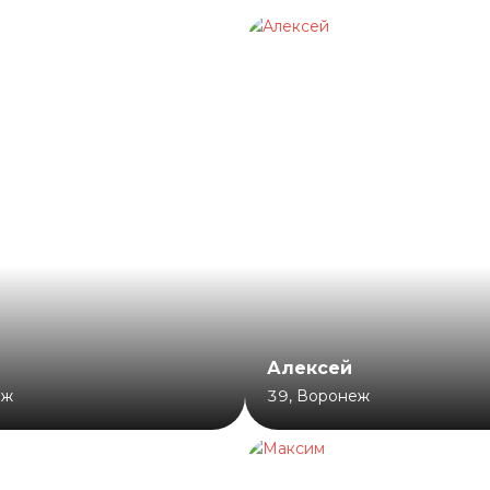
Алексей
еж
39
,
Воронеж