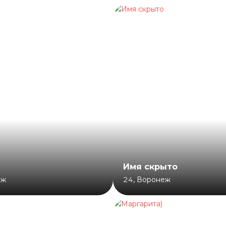
Имя скрыто
еж
24
,
Воронеж