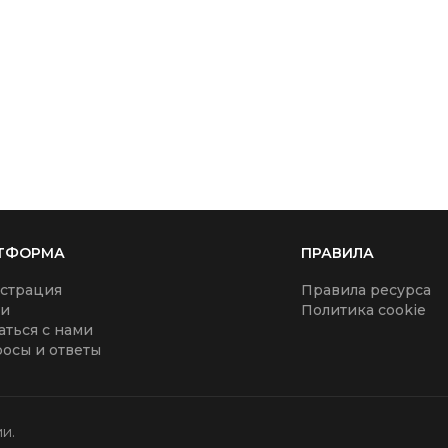
ельно на финансах - это не так. Спонсоры в Воронеже, как и
увства и эмоции. Невозможно построить долгосрочные отнош
ть конкретные пункты, которые смогут сделать их счастливее
ТФОРМА
ПРАВИЛА
страция
Правила ресурса
ти
Политика cookie
аться с нами
осы и ответы
и.