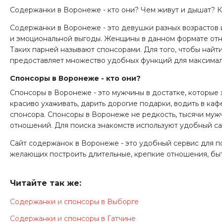
Содержанки в Воронеже - кто они? Чем живут и дышат? Ка
Содержанки в Воронеже - это девушки разных возрастов
и эмоциональной выгоды. Женщины в данном формате отно
Таких парней называют спонсорами. Для того, чтобы най
предоставляет множество удобных функций для максималь
Спонсоры в Воронеже - кто они?
Спонсоры в Воронеже - это мужчины в достатке, которые
красиво ухаживать, дарить дорогие подарки, водить в ка
спонсора. Спонсоры в Воронеже не редкость, тысячи му
отношений. Для поиска знакомств используют удобный с
Сайт содержанок в Воронеже - это удобный сервис для п
желающих построить длительные, крепкие отношения, быт
интересов и предпочтений, историями из жизни. Это дает 
Спонсоры и содержанки в Воронеже - это
Читайте так же:
Спонсоры и содержанки в Воронеже - это более чем здор
Содержанки и спонсоры в Выборге
партнеров получает свою выгоду. Девушки становятся сод
Содержанки и спонсоры в Гатчине