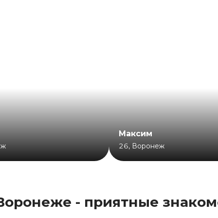
Максим
еж
26
,
Воронеж
Воронеже - приятные знаком