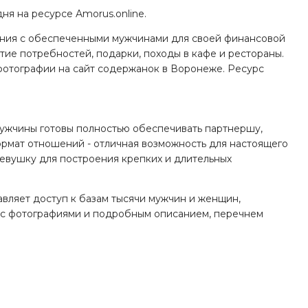
я на ресурсе Amorus.online.
шения с обеспеченными мужчинами для своей финансовой
ие потребностей, подарки, походы в кафе и рестораны.
 фотографии на сайт содержанок в Воронеже. Ресурс
Мужчины готовы полностью обеспечивать партнершу,
формат отношений - отличная возможность для настоящего
евушку для построения крепких и длительных
вляет доступ к базам тысячи мужчин и женщин,
ы с фотографиями и подробным описанием, перечнем
ства или нет, а не тратить лишнее время на "притирки".
остей. Как и во всех других отношениях, каждый из
, а мужчины получают от этого удовольствие.