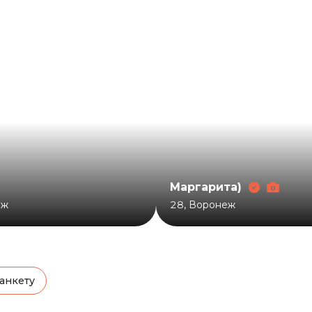
Маргарита)
еж
28
,
Воронеж
анкету