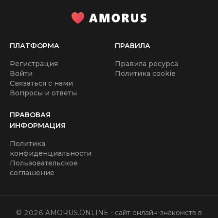
помог сотням людей построить отношения.
Пользователи активно оставляют положительные
комментарии и рецензии о деятельности сервиса.
Сайт спонсоров и содержанок в Астрахани - это
ПЛАТФОРМА
ПРАВИЛА
проект, который во многом превзошел все похожие
Регистрация
Правила ресурса
платформы. У него есть масса преимуществ, которые
Войти
Политика cookie
так нравятся аудитории. Площадка является наиболее
Связаться с нами
популярным агрегатором знакомств.
Вопросы и ответы
ПРАВОВАЯ
ИНФОРМАЦИЯ
Политика
конфиденциальности
Пользовательское
соглашение
©
2026
AMORUS.ONLINE
- сайт онлайн-знакомств в