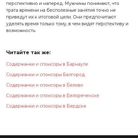
перспективно и наперед. Мужчины понимают, что
трата времени на бесполезные занятия точно не
приведут их к итоговой цели. Они предпочитают
уделять время только тому, в чем видят перспективу и
возможность.
Спонсоры в Астрахани - это люди с повышенной
занятостью. У них и так мало времени, чтобы тратить
Читайте так же:
его на пустые занятия. Парни не заводят отношения,
так как это рискованно и часто неоправданно.
Содержанки и спонсоры в Барнауле
Мужчины выбирают строить партнерское
Содержанки и спонсоры Белгород
взаимодействие с содержанками, так как это гораздо
проще и перспективнее.
Содержанки и спонсоры в Белово
Сайт спонсоров и содержанок в Астрахани - это
Содержанки и спонсоры в Белореченске
удобная онлайн-платформа, которая помогает людям
Содержанки и спонсоры в Бердске
находить друг-друга. Сервис привлекает
пользователей своей простотой и удобством.
Интерфейс интуитивно понятен, что значительно
ускорят процесс адаптации. Сайт спонсоров и
содержанок в Астрахани - это проект, которые уже